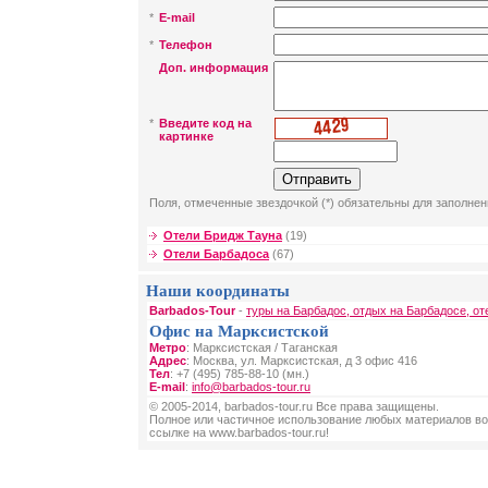
*
E-mail
*
Телефон
Доп. информация
*
Введите код на
картинке
Поля, отмеченные звездочкой (*) обязательны для заполнен
Отели Бридж Тауна
(19)
Отели Барбадоса
(67)
Наши координаты
Barbados-Tour
-
туры на Барбадос, отдых на Барбадосе, от
Офис на Марксистской
Метро
: Марксистская / Таганская
Адрес
: Москва, ул. Марксистская, д 3 офис 416
Тел
: +7 (495) 785-88-10 (мн.)
E-mail
:
info@barbados-tour.ru
© 2005-2014, barbados-tour.ru Все права защищены.
Полное или частичное использование любых материалов во
ссылке на www.barbados-tour.ru!