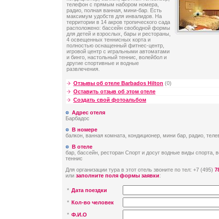
телефон с прямым набором номера,
радио, полная ванная, мини-бар. Есть
максимум удобств для инвалидов. На
территории в 14 акров тропического сада
расположено: бассейн свободной формы
для детей и взрослых, бары и рестораны,
4 освещенных теннисных корта и
полностью оснащенный фитнес-центр,
игровой центр с игральными автоматами
и бинго, настольный теннис, волейбол и
другие спортивные и водные
развлечения.
Отзывы об отеле Barbados Hilton
(0)
Оставить отзыв об этом отеле
Создать свой фотоальбом
Адрес отеля
Барбадос
В номере
балкон, ванная комната, кондиционер, мини бар, радио, тел
В отеле
бар, бассейн, ресторан Спорт и досуг водные виды спорта, 
теннис
Для организации тура в этот отель звоните по тел: +7 (495)
7
или
заполните поля формы заявки
:
*
Дата поездки
*
Кол-во человек
*
Ф.И.О