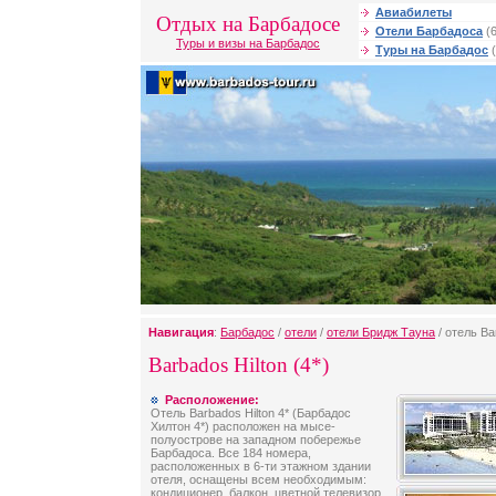
Авиабилеты
Отдых на Барбадосе
Отели Барбадоса
(6
Туры и визы на Барбадос
Туры на Барбадос
(
Навигация
:
Барбадос
/
отели
/
отели Бридж Тауна
/ отель Ba
Barbados Hilton (4*)
Расположение:
Отель Barbados Hilton 4* (Барбадос
Хилтон 4*) расположен на мысе-
полуострове на западном побережье
Барбадоса. Все 184 номера,
расположенных в 6-ти этажном здании
отеля, оснащены всем необходимым:
кондиционер, балкон, цветной телевизор,