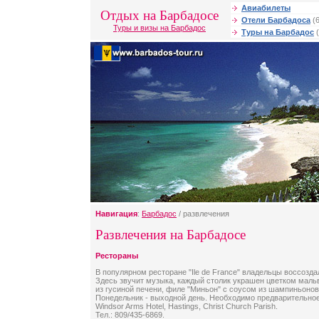
Авиабилеты
Отдых на Барбадосе
Отели Барбадоса
(6
Туры и визы на Барбадос
Туры на Барбадос
(
Навигация
:
Барбадос
/ развлечения
Развлечения на Барбадосе
Рестораны
В популярном ресторане "Ile de France" владельцы воссозда
Здесь звучит музыка, каждый столик украшен цветком маль
из гусиной печени, филе "Миньон" с соусом из шампиньонов,
Понедельник - выходной день. Необходимо предварительно
Windsor Arms Hotel, Hastings, Christ Church Parish.
Тел.: 809/435-6869.