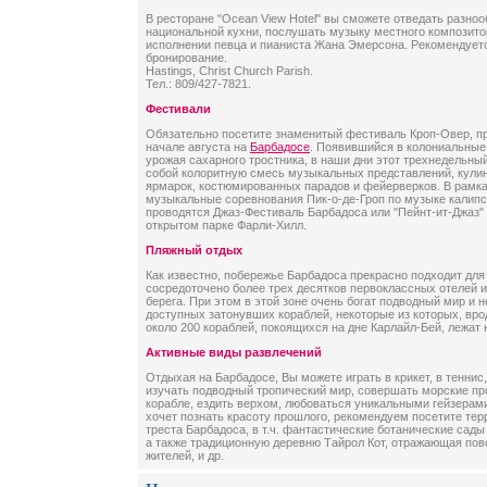
В ресторане "Ocean View Hotel" вы сможете отведать разн
национальной кухни, послушать музыку местного композито
исполнении певца и пианиста Жана Эмерсона. Рекомендует
бронирование.
Hastings, Christ Church Parish.
Тел.: 809/427-7821.
Фестивали
Обязательно посетите знаменитый фестиваль Кроп-Овер, пр
начале августа на
Барбадосе
. Появившийся в колониальные
урожая сахарного тростника, в наши дни этот трехнедельны
собой колоритную смесь музыкальных представлений, кули
ярмарок, костюмированных парадов и фейерверков. В рамка
музыкальные соревнования Пик-о-де-Гроп по музыке калипсо
проводятся Джаз-Фестиваль Барбадоса или "Пейнт-ит-Джаз"
открытом парке Фарли-Хилл.
Пляжный отдых
Как известно, побережье Барбадоса прекрасно подходит для
сосредоточено более трех десятков первоклассных отелей 
берега. При этом в этой зоне очень богат подводный мир и 
доступных затонувших кораблей, некоторые из которых, вро
около 200 кораблей, покоящихся на дне Карлайл-Бей, лежат 
Активные виды развлечений
Отдыхая на Барбадосе, Вы можете играть в крикет, в теннис
изучать подводный тропический мир, совершать морские про
корабле, ездить верхом, любоваться уникальными гейзерами
хочет познать красоту прошлого, рекомендуем посетите те
треста Барбадоса, в т.ч. фантастические ботанические сад
а также традиционную деревню Тайрол Кот, отражающая по
жителей, и др.