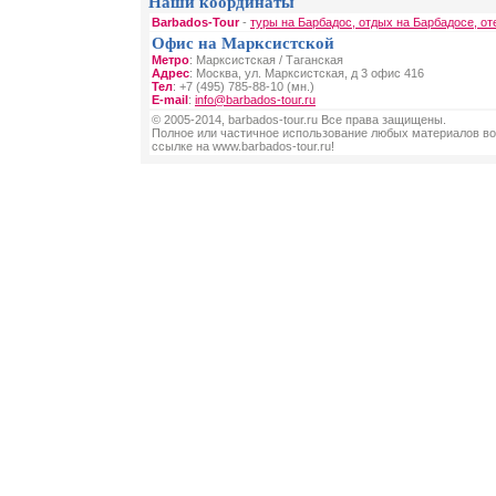
Наши координаты
Barbados-Tour
-
туры на Барбадос, отдых на Барбадосе, от
Офис на Марксистской
Метро
: Марксистская / Таганская
Адрес
: Москва, ул. Марксистская, д 3 офис 416
Тел
: +7 (495) 785-88-10 (мн.)
E-mail
:
info@barbados-tour.ru
© 2005-2014, barbados-tour.ru Все права защищены.
Полное или частичное использование любых материалов во
ссылке на www.barbados-tour.ru!