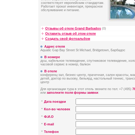
соответствует европейским стандартам.
Работает прокат инвентаря, прекрасное
обслуживание и питание.
Отзывы об отеле Grand Barbados
(0)
Оставить отзыв об этом отеле
Создать свой фотоальбом
Адрес отеля
Aquatic Gap Bay Street St Michael, Bridgetown, Барбадос
В номере
душ, кабельное телевидение, спутниковое телевидение, холо
часовой сервис в номер, балкон
В отеле
конференц-зал, бизнес-центр, прачечная, салон красоты, ма
детей, доктор по вызову, бильярд, настольный теннис, тран
центр
Для организации тура в этот отель звоните по тел: +7 (495)
7
или
заполните поля формы заявки
:
*
Дата поездки
*
Кол-во человек
*
Ф.И.О
*
E-mail
*
Телефон