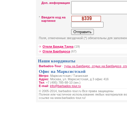
Доп. информация
*
Введите код на
картинке
Поля, отмеченные звездочкой (*) обязательны для заполнен
Отели Бридж Тауна
(19)
Отели Барбадоса
(67)
Наши координаты
Barbados-Tour
-
туры на Барбадос, отдых на Барбадосе, от
Офис на Марксистской
Метро
: Марксистская / Таганская
Адрес
: Москва, ул. Марксистская, д 3 офис 416
Тел
: +7 (495) 785-88-10 (мн.)
E-mail
:
info@barbados-tour.ru
© 2005-2014, barbados-tour.ru Все права защищены.
Полное или частичное использование любых материалов во
ссылке на www.barbados-tour.ru!