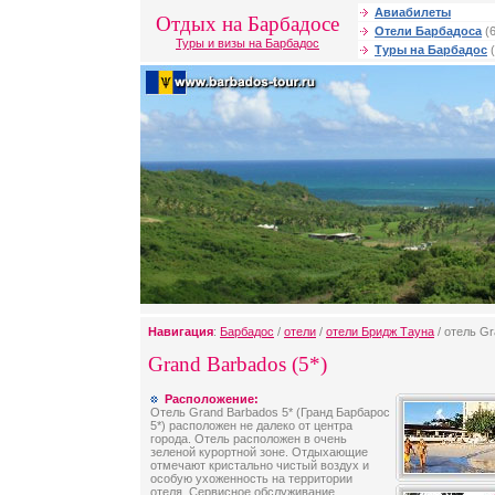
Авиабилеты
Отдых на Барбадосе
Отели Барбадоса
(6
Туры и визы на Барбадос
Туры на Барбадос
(
Навигация
:
Барбадос
/
отели
/
отели Бридж Тауна
/ отель G
Grand Barbados (5*)
Расположение:
Отель Grand Barbados 5* (Гранд Барбарос
5*) расположен не далеко от центра
города. Отель расположен в очень
зеленой курортной зоне. Отдыхающие
отмечают кристально чистый воздух и
особую ухоженность на территории
отеля. Сервисное обслуживание