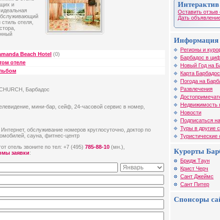
Интерактив
ящих и
 идеальная
Оставить отзыв 
 обслуживающий
Дать объявление
 стиль отеля,
стора,
онный
Информация 
Регионы и куро
amanda Beach Hotel
(0)
Барбадос в циф
том отеле
Новый Год на Б
альбом
Карта Барбадо
Погода на Барб
Развлечения
T CHURCH, Барбадос
Достопримечат
Недвижимость 
елевидение, мини-бар, сейф, 24-часовой сервис в номер,
Новости
Подписаться на
Туры в другие 
 Интернет, обслуживание номеров круглосуточно, доктор по
томобилей, сауна, фитнес-центр
Туристические
от отель звоните по тел: +7 (495)
785-88-10
(мн.),
Курорты Бар
рмы заявки
:
Бридж Таун
Крист Черч
Сант Джеймс
Сант Питер
Спонсоры са