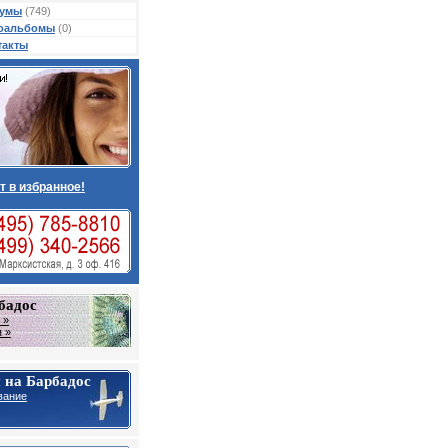
умы
(749)
оальбомы
(0)
такты
т в избранное!
бадос
 »
 »
 на Барбадос
вание