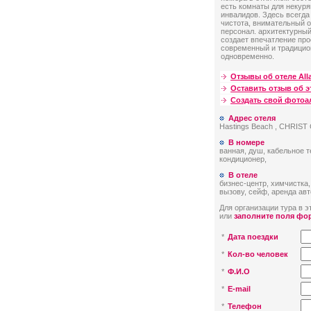
есть комнаты для некур
инвалидов. Здесь всегда
чистота, внимательный
персонал. архитектурный
создает впечатление про
современный и традици
одновременно.
Отзывы об отеле All
Оставить отзыв об э
Создать свой фото
Адрес отеля
Hastings Beach , CHRIS
В номере
ванная, душ, кабельное т
кондиционер,
В отеле
бизнес-центр, химчистка,
вызову, сейф, аренда ав
Для организации тура в эт
или
заполните поля фо
*
Дата поездки
*
Кол-во человек
*
Ф.И.О
*
E-mail
*
Телефон