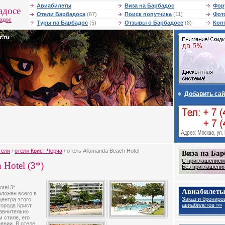
Авиабилеты
Виза на Барбадос
Фор
адосе
Отели Барбадоса
(67)
Поиск попутчика
(11)
Фот
бадос
Туры на Барбадос
(5)
Отзывы о Барбадосе
(8)
Кон
Добавить сай
тели
/
отели Крист Черча
/ отель Allamanda Beach Hotel
Виза на Бар
С приглашением
 Hotel (3*)
Без приглашения
tel 3*
Авиабилеты
оложен всего в
Заказ и брониро
центра этого
авиабилетов »»
города Крист
равнительно
 стиле, его
янии. В отеле