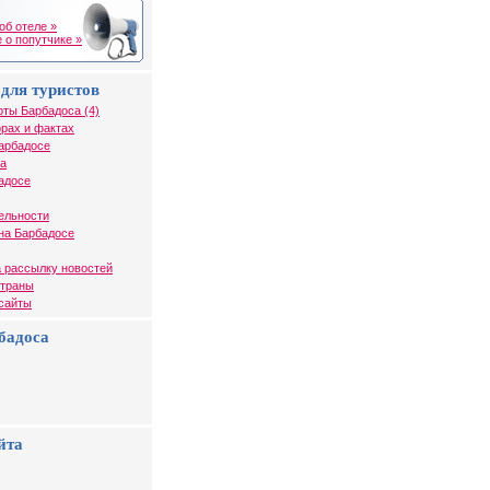
об отеле »
 о попутчике »
для туристов
рты Барбадоса (4)
рах и фактах
арбадосе
са
адосе
ельности
на Барбадосе
 рассылку новостей
страны
 сайты
бадоса
йта