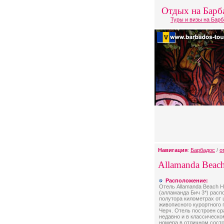
Отдых на Барб
Туры и визы на Бар
Навигация
:
Барбадос
/
о
Allamanda Beach
Расположение:
Отель Allamanda Beach Ho
(алламанда Бич 3*) расп
полутора километрах от 
живописного курортного 
Черч. Отель построен с
недавно и в классическом
номера в отличном состо