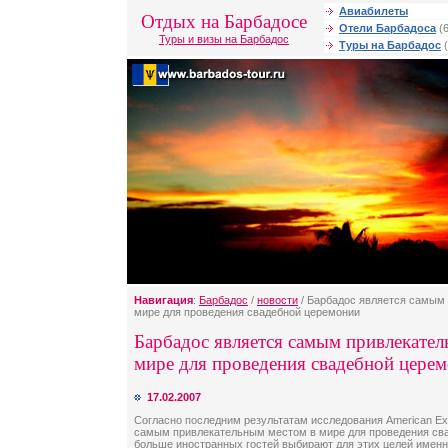
Авиабилеты
Отдых на Барбадосе
Отели Барбадоса
(6
Туры и визы на Барбадос
Туры на Барбадос
(
Навигация
:
Барбадос
/
новости
/ Барбадос является самым
мире для проведения свадебной церемонии
Барбадос является самым привлекате
мире для проведения свадебной цере
17.02.2007
Согласно последним результатам исследования American Ex
самым привлекательным местом в мире для проведения сва
больше иностранных гостей выбирают для этих целей именн