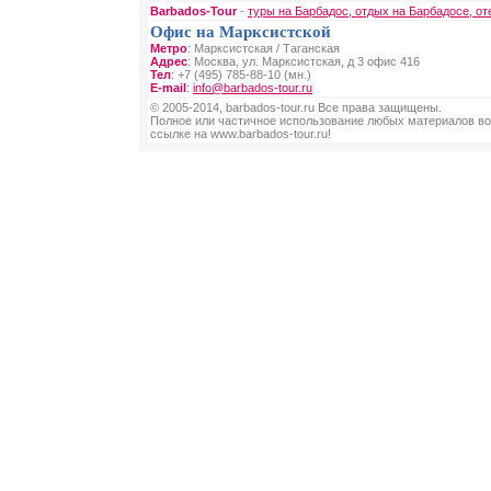
Barbados-Tour
-
туры на Барбадос, отдых на Барбадосе, от
Офис на Марксистской
Метро
: Марксистская / Таганская
Адрес
: Москва, ул. Марксистская, д 3 офис 416
Тел
: +7 (495) 785-88-10 (мн.)
E-mail
:
info@barbados-tour.ru
© 2005-2014, barbados-tour.ru Все права защищены.
Полное или частичное использование любых материалов во
ссылке на www.barbados-tour.ru!