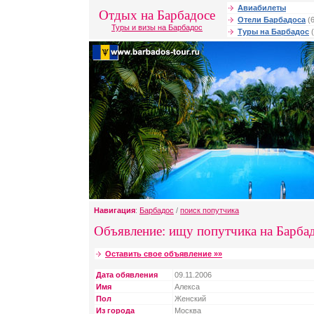
Авиабилеты
Отдых на Барбадосе
Отели Барбадоса
(6
Туры и визы на Барбадос
Туры на Барбадос
(
Навигация
:
Барбадос
/
поиск попутчика
Объявление: ищу попутчика на Барба
Оставить свое объявление »»
Дата обявления
09.11.2006
Имя
Алекса
Пол
Женский
Из города
Москва