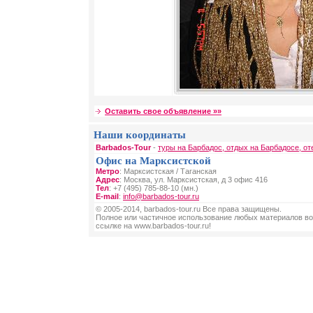
Оставить свое объявление »»
Наши координаты
Barbados-Tour
-
туры на Барбадос, отдых на Барбадосе, от
Офис на Марксистской
Метро
: Марксистская / Таганская
Адрес
: Москва, ул. Марксистская, д 3 офис 416
Тел
: +7 (495) 785-88-10 (мн.)
E-mail
:
info@barbados-tour.ru
© 2005-2014, barbados-tour.ru Все права защищены.
Полное или частичное использование любых материалов во
ссылке на www.barbados-tour.ru!