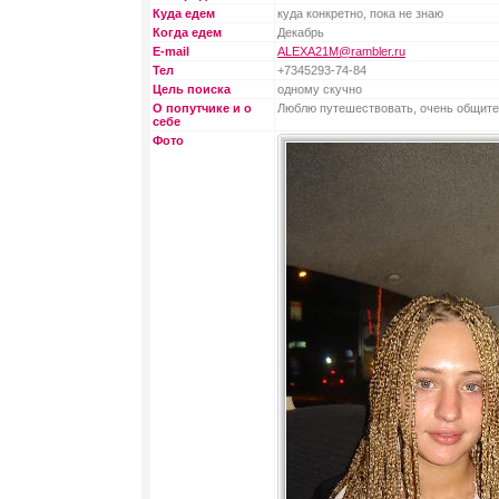
Куда едем
куда конкретно, пока не знаю
Когда едем
Декабрь
E-mail
ALEXA21M@rambler.ru
Тел
+7345293-74-84
Цель поиска
одному скучно
О попутчике и о
Люблю путешествовать, очень общите
себе
Фото