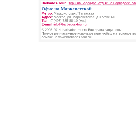
Barbados-Tour
-
туры на Барбадос, отдых на Барбадосе, от
Офис на Марксистской
Метро
: Марксистская / Таганская
Адрес
: Москва, ул. Марксистская, д 3 офис 416
Тел
: +7 (495) 785-88-10 (мн.)
E-mail
:
info@barbados-tour.ru
© 2005-2014, barbados-tour.ru Все права защищены.
Полное или частичное использование любых материалов во
ссылке на www.barbados-tour.ru!