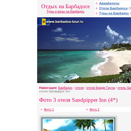
Авиабилеты
Отдых на Барбадосе
Отели Барбадоса
(6
Туры и визы на Барбадос
Туры на Барбадос
(
Навигация
:
Барбадос
/
отели
/
отели Бридж Тауна
/
отель Sa
отеля Sandpipper Inn
Фото 3 отеля Sandpipper Inn (4*)
Фото 1
Фото 2