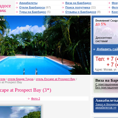
Авиабилеты
Виза на Барбадос
Фор
адосе
Отели Барбадоса
(67)
Поиск попутчика
(11)
Фот
бадос
Туры на Барбадос
(5)
Отзывы о Барбадосе
(8)
Кон
Добавить сай
тели
/
отели Бридж Тауна
/
отель Escape at Prospect Bay
/
Виза на Бар
 at Prospect Bay
С приглашением
Без приглашения
ape at Prospect Bay (3*)
Фото 2
Авиабилеты
Заказ и брониро
авиабилетов »»