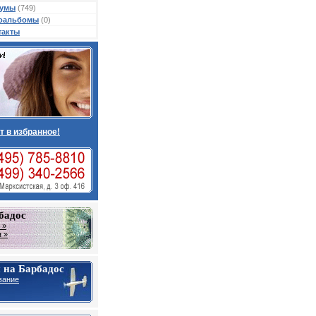
умы
(749)
оальбомы
(0)
такты
т в избранное!
бадос
 »
 »
 на Барбадос
вание