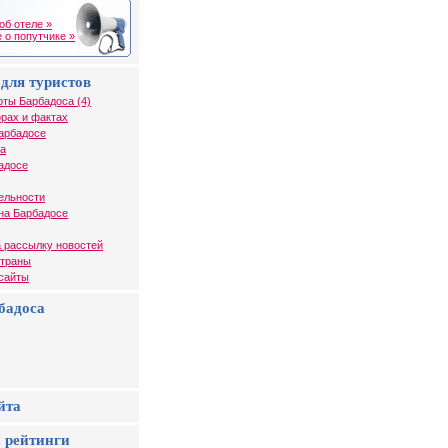
об отеле »
 о попутчике »
для туристов
рты Барбадоса (4)
рах и фактах
арбадосе
са
адосе
ельности
на Барбадосе
 рассылку новостей
страны
 сайты
бадоса
йта
 рейтинги