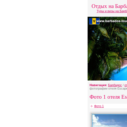
Отдых на Барб
Туры и визы на Бар
Навигация
:
Барбадос
/
о
фотографии отеля Escape
Фото 1 отеля Esc
Фото 1