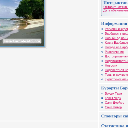
Интерактив
Оставить отзыв 
Дать объявление
Информация 
Регионы и куро
Барбадос в циф
Новый Год на Б
Карта Барбадо
Погода на Барб
Развлечения
Достопримечат
Недвижимость 
Новости
Подписаться на
Туры в другие 
Туристические
Курорты Бар
Бридж Таун
Крист Черч
Сант Джеймс
Сант Питер
Спонсоры са
Статистика и